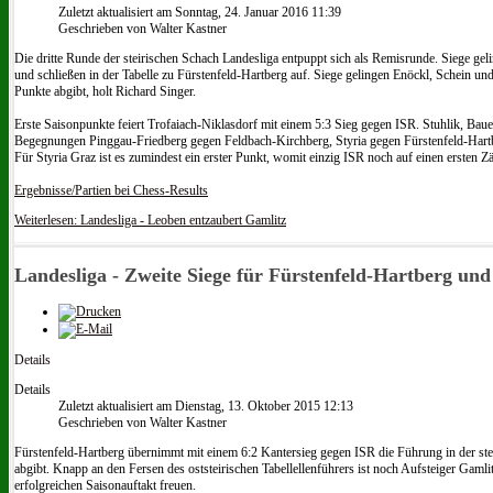
Zuletzt aktualisiert am Sonntag, 24. Januar 2016 11:39
Geschrieben von Walter Kastner
Die dritte Runde der steirischen Schach Landesliga entpuppt sich als Remisrunde. Siege ge
und schließen in der Tabelle zu Fürstenfeld-Hartberg auf. Siege gelingen Enöckl, Schein un
Punkte abgibt, holt Richard Singer.
Erste Saisonpunkte feiert Trofaiach-Niklasdorf mit einem 5:3 Sieg gegen ISR. Stuhlik, Bau
Begegnungen Pinggau-Friedberg gegen Feldbach-Kirchberg, Styria gegen Fürstenfeld-Hartbe
Für Styria Graz ist es zumindest ein erster Punkt, womit einzig ISR noch auf einen ersten
Ergebnisse/Partien bei Chess-Results
Weiterlesen: Landesliga - Leoben entzaubert Gamlitz
Landesliga - Zweite Siege für Fürstenfeld-Hartberg un
Details
Details
Zuletzt aktualisiert am Dienstag, 13. Oktober 2015 12:13
Geschrieben von Walter Kastner
Fürstenfeld-Hartberg übernimmt mit einem 6:2 Kantersieg gegen ISR die Führung in der ste
abgibt. Knapp an den Fersen des oststeirischen Tabellellenführers ist noch Aufsteiger Gamli
erfolgreichen Saisonauftakt freuen.