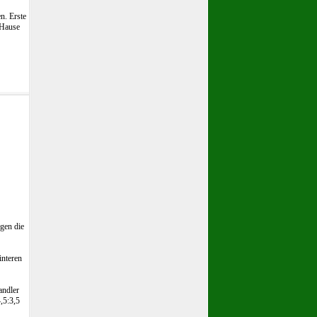
n. Erste
 Hause
egen die
interen
andler
,5:3,5