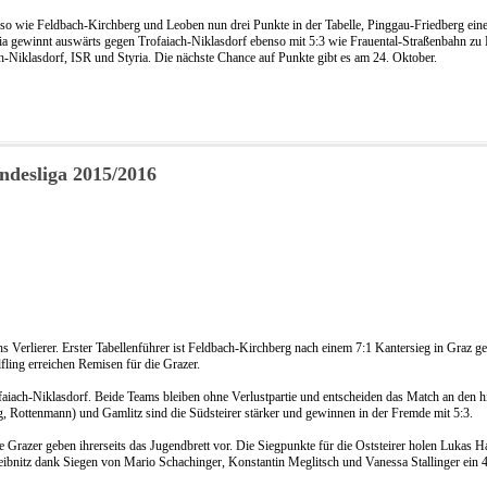
nso wie Feldbach-Kirchberg und Leoben nun drei Punkte in der Tabelle, Pinggau-Friedberg eine
tria gewinnt auswärts gegen Trofaiach-Niklasdorf ebenso mit 5:3 wie Frauental-Straßenbahn zu
-Niklasdorf, ISR und Styria. Die nächste Chance auf Punkte gibt es am 24. Oktober.
ndesliga 2015/2016
hs Verlierer. Erster Tabellenführer ist Feldbach-Kirchberg nach einem 7:1 Kantersieg in Graz g
ling erreichen Remisen für die Grazer.
iach-Niklasdorf. Beide Teams bleiben ohne Verlustpartie und entscheiden das Match an den h
, Rottenmann) und Gamlitz sind die Südsteirer stärker und gewinnen in der Fremde mit 5:3.
ie Grazer geben ihrerseits das Jugendbrett vor. Die Siegpunkte für die Oststeirer holen Lukas H
ibnitz dank Siegen von Mario Schachinger, Konstantin Meglitsch und Vanessa Stallinger ein 4