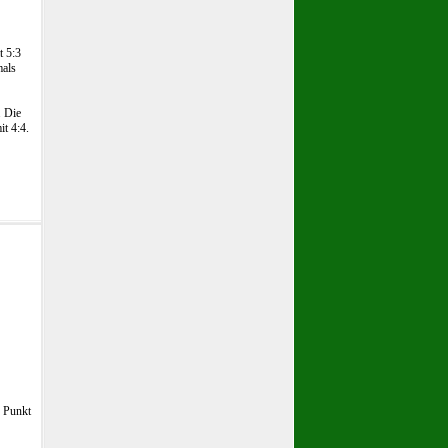
t 5:3
mals
. Die
t 4:4.
n Punkt