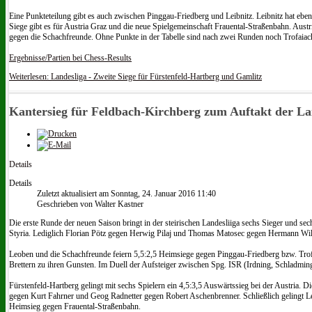
Eine Punkteteilung gibt es auch zwischen Pinggau-Friedberg und Leibnitz. Leibnitz hat ebe
Siege gibt es für Austria Graz und die neue Spielgemeinschaft Frauental-Straßenbahn. Aus
gegen die Schachfreunde. Ohne Punkte in der Tabelle sind nach zwei Runden noch Trofaiach
Ergebnisse/Partien bei Chess-Results
Weiterlesen: Landesliga - Zweite Siege für Fürstenfeld-Hartberg und Gamlitz
Kantersieg für Feldbach-Kirchberg zum Auftakt der La
Details
Details
Zuletzt aktualisiert am Sonntag, 24. Januar 2016 11:40
Geschrieben von Walter Kastner
Die erste Runde der neuen Saison bringt in der steirischen Landesliiga sechs Sieger und sec
Styria. Lediglich Florian Pötz gegen Herwig Pilaj und Thomas Matosec gegen Hermann Wilf
Leoben und die Schachfreunde feiern 5,5:2,5 Heimsiege gegen Pinggau-Friedberg bzw. Trofa
Brettern zu ihren Gunsten. Im Duell der Aufsteiger zwischen Spg. ISR (Irdning, Schladming
Fürstenfeld-Hartberg gelingt mit sechs Spielern ein 4,5:3,5 Auswärtssieg bei der Austria. D
gegen Kurt Fahrner und Geog Radnetter gegen Robert Aschenbrenner. Schließlich gelingt Le
Heimsieg gegen Frauental-Straßenbahn.