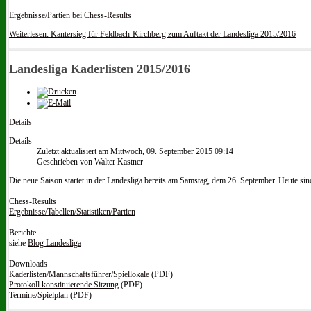
Ergebnisse/Partien bei Chess-Results
Weiterlesen: Kantersieg für Feldbach-Kirchberg zum Auftakt der Landesliga 2015/2016
Landesliga Kaderlisten 2015/2016
Details
Details
Zuletzt aktualisiert am Mittwoch, 09. September 2015 09:14
Geschrieben von Walter Kastner
Die neue Saison startet in der Landesliga bereits am Samstag, dem 26. September. Heute sind 
Chess-Results
Ergebnisse/Tabellen/Statistiken/Partien
Berichte
siehe
Blog Landesliga
Downloads
Kaderlisten/Mannschaftsführer/Spiellokale
(PDF)
Protokoll konstituierende Sitzung
(PDF)
Termine/Spielplan
(PDF)