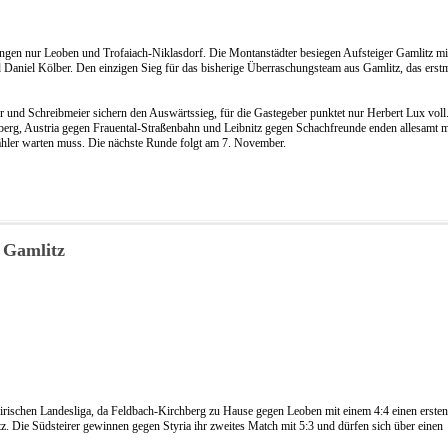
lingen nur Leoben und Trofaiach-Niklasdorf. Die Montanstädter besiegen Aufsteiger Gamlitz mi
d Daniel Kölber. Den einzigen Sieg für das bisherige Überraschungsteam aus Gamlitz, das erst
er und Schreibmeier sichern den Auswärtssieg, für die Gastegeber punktet nur Herbert Lux voll
rg, Austria gegen Frauental-Straßenbahn und Leibnitz gegen Schachfreunde enden allesamt mi
 Zähler warten muss. Die nächste Runde folgt am 7. November.
d Gamlitz
irischen Landesliga, da Feldbach-Kirchberg zu Hause gegen Leoben mit einem 4:4 einen erste
tz. Die Südsteirer gewinnen gegen Styria ihr zweites Match mit 5:3 und dürfen sich über einen