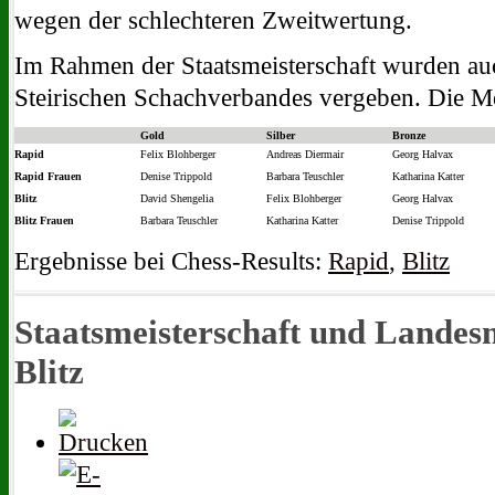
wegen der schlechteren Zweitwertung.
Im Rahmen der Staatsmeisterschaft wurden auc
Steirischen Schachverbandes vergeben. Die Me
Gold
Silber
Bronze
Rapid
Felix Blohberger
Andreas Diermair
Georg Halvax
Rapid Frauen
Denise Trippold
Barbara Teuschler
Katharina Katter
Blitz
David Shengelia
Felix Blohberger
Georg Halvax
Blitz Frauen
Barbara Teuschler
Katharina Katter
Denise Trippold
Ergebnisse bei Chess-Results:
Rapid
,
Blitz
Staatsmeisterschaft und Landes
Blitz