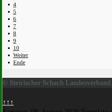
4
5
6
7
8
9
10
Weiter
Ende
© Steirischer Schach Landesverband
↑↑↑
Samstag, 08. August 2026
Template 