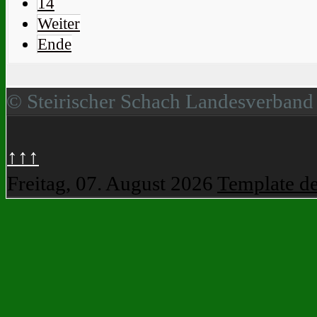
14
Weiter
Ende
© Steirischer Schach Landesverband
↑↑↑
Freitag, 07. August 2026
Template d