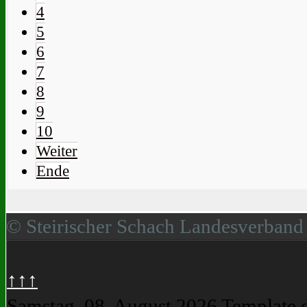
4
5
6
7
8
9
10
Weiter
Ende
© Steirischer Schach Landesverband
↑↑↑
Samstag, 08. August 2026
Template 