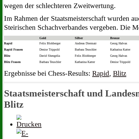
wegen der schlechteren Zweitwertung.
Im Rahmen der Staatsmeisterschaft wurden auc
Steirischen Schachverbandes vergeben. Die Me
Gold
Silber
Bronze
Rapid
Felix Blohberger
Andreas Diermair
Georg Halvax
Rapid Frauen
Denise Trippold
Barbara Teuschler
Katharina Katter
Blitz
David Shengelia
Felix Blohberger
Georg Halvax
Blitz Frauen
Barbara Teuschler
Katharina Katter
Denise Trippold
Ergebnisse bei Chess-Results:
Rapid
,
Blitz
Staatsmeisterschaft und Landes
Blitz