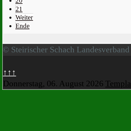
20
21
Weiter
Ende
© Steirischer Schach Landesverband
↑↑↑
Donnerstag, 06. August 2026
Templa