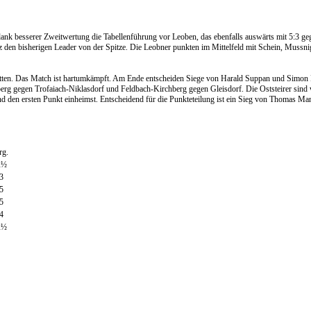
dank besserer Zweitwertung die Tabellenführung vor Leoben, das ebenfalls auswärts mit 5:3 ge
z den bisherigen Leader von der Spitze. Die Leobner punkten im Mittelfeld mit Schein, Mussn
Ratten. Das Match ist hartumkämpft. Am Ende entscheiden Siege von Harald Suppan und Simon 
berg gegen Trofaiach-Niklasdorf und Feldbach-Kirchberg gegen Gleisdorf. Die Oststeirer sind 
nd den ersten Punkt einheimst. Entscheidend für die Punkteteilung ist ein Sieg von Thomas Ma
rg.
2½
3
5
5
4
2½