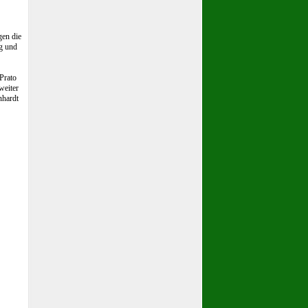
gen die
ig und
Prato
weiter
nhardt