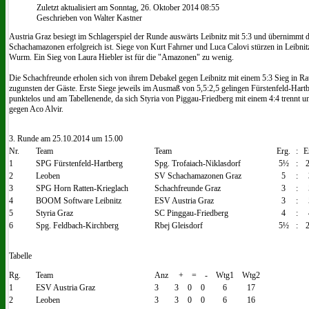
Zuletzt aktualisiert am Sonntag, 26. Oktober 2014 08:55
Geschrieben von Walter Kastner
Austria Graz besiegt im Schlagerspiel der Runde auswärts Leibnitz mit 5:3 und übernimmt 
Schachamazonen erfolgreich ist. Siege von Kurt Fahrner und Luca Calovi stürzen in Leibnit
Wurm. Ein Sieg von Laura Hiebler ist für die "Amazonen" zu wenig.
Die Schachfreunde erholen sich von ihrem Debakel gegen Leibnitz mit einem 5:3 Sieg in 
zugunsten der Gäste. Erste Siege jeweils im Ausmaß von 5,5:2,5 gelingen Fürstenfeld-Hart
punktelos und am Tabellenende, da sich Styria von Piggau-Friedberg mit einem 4:4 trennt u
gegen Aco Alvir.
3. Runde am 25.10.2014 um 15.00
Nr.
Team
Team
Erg.
:
E
1
SPG Fürstenfeld-Hartberg
Spg. Trofaiach-Niklasdorf
5½
:
2
Leoben
SV Schachamazonen Graz
5
:
3
SPG Horn Ratten-Krieglach
Schachfreunde Graz
3
:
4
BOOM Software Leibnitz
ESV Austria Graz
3
:
5
Styria Graz
SC Pinggau-Friedberg
4
:
6
Spg. Feldbach-Kirchberg
Rbej Gleisdorf
5½
:
Tabelle
Rg.
Team
Anz
+
=
-
Wtg1
Wtg2
1
ESV Austria Graz
3
3
0
0
6
17
2
Leoben
3
3
0
0
6
16