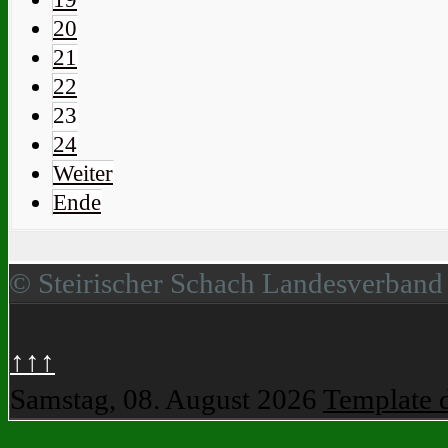
20
21
22
23
24
Weiter
Ende
© Steirischer Schach Landesverband
↑↑↑
Samstag, 08. August 2026
Template 