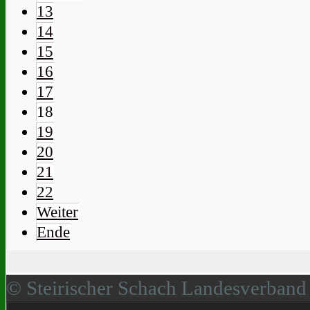
13
14
15
16
17
18
19
20
21
22
Weiter
Ende
© Steirischer Schach Landesverband