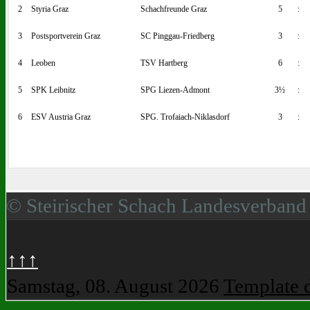
2
Styria Graz
Schachfreunde Graz
5
:
3
Postsportverein Graz
SC Pinggau-Friedberg
3
:
4
Leoben
TSV Hartberg
6
:
5
SPK Leibnitz
SPG Liezen-Admont
3½
:
6
ESV Austria Graz
SPG. Trofaiach-Niklasdorf
3
:
© Steirischer Schach Landesverband
↑↑↑
Samstag, 08. August 2026
Template 