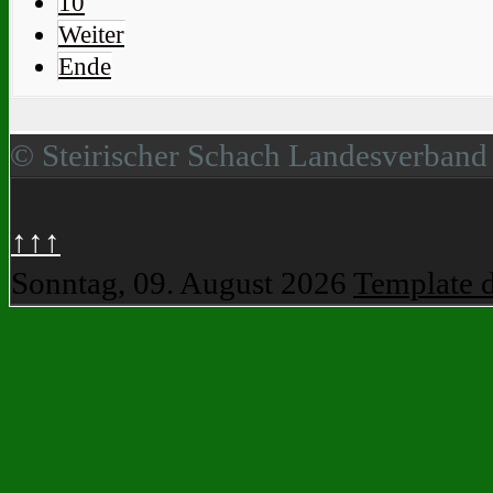
10
Weiter
Ende
© Steirischer Schach Landesverband
↑↑↑
Sonntag, 09. August 2026
Template 