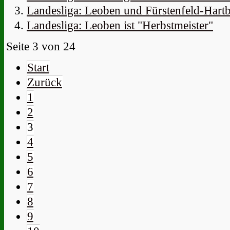
Landesliga: Leoben und Fürstenfeld-Hartb
Landesliga: Leoben ist "Herbstmeister"
Seite 3 von 24
Start
Zurück
1
2
3
4
5
6
7
8
9