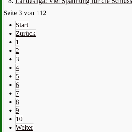
Landesliga: Viel Spannung für die Schlus
Seite 3 von 112
Start
Zurück
1
2
3
4
5
6
7
8
9
10
Weiter