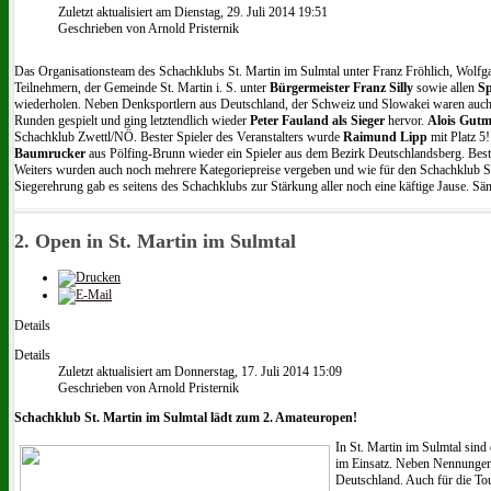
Zuletzt aktualisiert am Dienstag, 29. Juli 2014 19:51
Geschrieben von Arnold Pristernik
Das Organisationsteam des Schachklubs St. Martin im Sulmtal unter Franz Fröhlich, Wolfga
Teilnehmern, der Gemeinde St. Martin i. S. unter
Bürgermeister Franz Silly
sowie allen
Sp
wiederholen. Neben Denksportlern aus Deutschland, der Schweiz und Slowakei waren auch f
Runden gespielt und ging letztendlich wieder
Peter Fauland als Sieger
hervor.
Alois Gut
Schachklub Zwettl/NÖ. Bester Spieler des Veranstalters wurde
Raimund Lipp
mit Platz 5
Baumrucker
aus Pölfing-Brunn wieder ein Spieler aus dem Bezirk Deutschlandsberg. Best
Weiters wurden auch noch mehrere Kategoriepreise vergeben und wie für den Schachklub St.
Siegerehrung gab es seitens des Schachklubs zur Stärkung aller noch eine käftige Jause. Sä
2. Open in St. Martin im Sulmtal
Details
Details
Zuletzt aktualisiert am Donnerstag, 17. Juli 2014 15:09
Geschrieben von Arnold Pristernik
Schachklub St. Martin im Sulmtal lädt zum 2. Amateuropen!
In St. Martin im Sulmtal sind
im Einsatz. Neben Nennungen 
Deutschland. Auch für die To