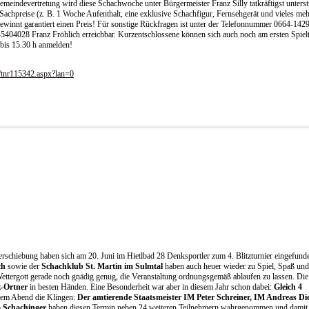
meindevertretung wird diese Schachwoche unter Bürgermeister Franz Silly tatkräftigst unterst
e Sachpreise (z. B. 1 Woche Aufenthalt, eine exklusive Schachfigur, Fernsehgerät und vieles meh
ewinnt garantiert einen Preis! Für sonstige Rückfragen ist unter der Telefonnummer 0664-142
404028 Franz Fröhlich erreichbar. Kurzentschlossene können sich auch noch am ersten Spiel
. bis 15.30 h anmelden!
m/tnr115342.aspx?lan=0
erschiebung haben sich am 20. Juni im Hietlbad 28 Denksportler zum 4. Blitzturnier eingefund
ch
sowie der
Schachklub St. Martin im Sulmtal
haben auch heuer wieder zu Spiel, Spaß und
ettergott gerade noch gnädig genug, die Veranstaltung ordnungsgemäß ablaufen zu lassen. Die
z-Ortner
in besten Händen. Eine Besonderheit war aber in diesem Jahr schon dabei:
Gleich 4
esem Abend die Klingen:
Der amtierende Staatsmeister IM Peter Schreiner, IM Andreas Di
 Schachinger
haben diesen Termin neben 24 weiteren Teilnehmern wahrgenommen und damit 