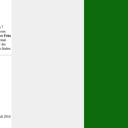
n 7
vom
mit
Fritz
ntal.
r der
 finden.
uli 2014