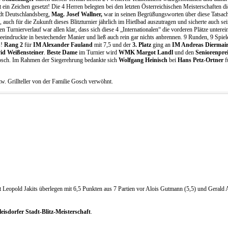
in Zeichen gesetzt! Die 4 Herren belegten bei den letzten Österreichischen Meisterschaften di
adt Deutschlandsberg,
Mag. Josef Wallner,
war in seinen Begrüßungsworten über diese Tatsac
r, auch für die Zukunft dieses Blitzturnier jährlich im Hietlbad auszutragen und sicherte auch se
n Turnierverlauf war allen klar, dass sich diese 4 „Internationalen“ die vorderen Plätze unterei
eeindruckte in bestechender Manier und ließ auch rein gar nichts anbrennen. 9 Runden, 9 Spiel
s!
Rang 2
für
IM Alexander Fauland
mit 7,5 und der
3. Platz
ging an
IM Andreas Diermai
id Weißensteiner
.
Beste Dame
im Turnier wird
WMK
Margot Landl
und den
Seniorenpre
 Gosch. Im Rahmen der Siegerehrung bedankte sich
Wolfgang Heinisch
bei
Hans Petz-Ortner
f
w. Grillteller von der Familie Gosch verwöhnt.
 Leopold Jakits überlegen mit 6,5 Punkten aus 7 Partien vor Alois Gutmann (5,5) und Gerald
leisdorfer Stadt-Blitz-Meisterschaft
.