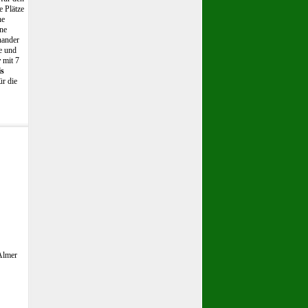
e Plätze
he
ine
nander
e und
r
mit 7
is
ür die
 Almer