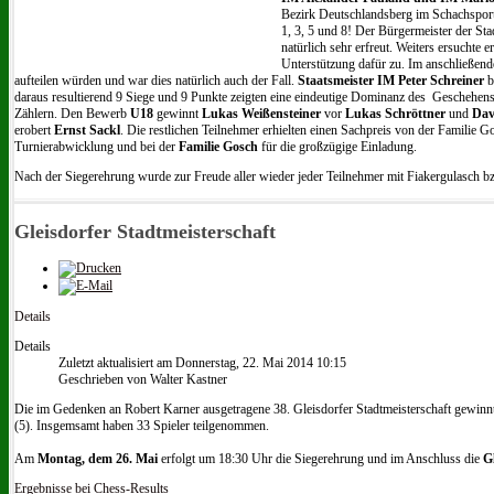
Bezirk Deutschlandsberg im Schachsport e
1, 3, 5 und 8! Der Bürgermeister der St
natürlich sehr erfreut. Weiters ersuchte e
Unterstützung dafür zu. Im anschließende
aufteilen würden und war dies natürlich auch der Fall.
Staatsmeister IM Peter Schreiner
b
daraus resultierend 9 Siege und 9 Punkte zeigten eine eindeutige Dominanz des Geschehen
Zählern. Den Bewerb
U18
gewinnt
Lukas Weißensteiner
vor
Lukas Schröttner
und
Dav
erobert
Ernst Sackl
. Die restlichen Teilnehmer erhielten einen Sachpreis von der Familie
Turnierabwicklung und bei der
Familie Gosch
für die großzügige Einladung.
Nach der Siegerehrung wurde zur Freude aller wieder jeder Teilnehmer mit Fiakergulasch bz
Gleisdorfer Stadtmeisterschaft
Details
Details
Zuletzt aktualisiert am Donnerstag, 22. Mai 2014 10:15
Geschrieben von Walter Kastner
Die im Gedenken an Robert Karner ausgetragene 38. Gleisdorfer Stadtmeisterschaft gewinnt
(5). Insgemsamt haben 33 Spieler teilgenommen.
Am
Montag, dem 26. Mai
erfolgt um 18:30 Uhr die Siegerehrung und im Anschluss die
G
Ergebnisse bei Chess-Results