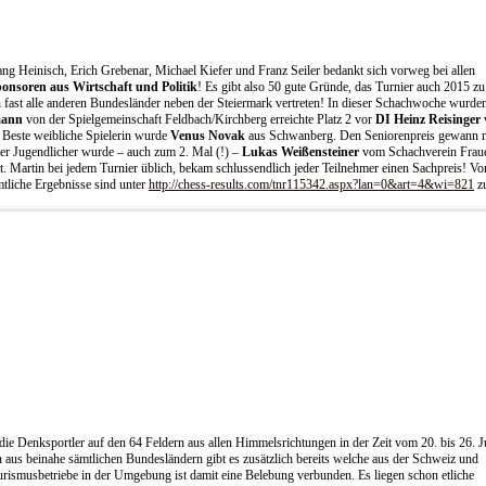
ng Heinisch, Erich Grebenar, Michael Kiefer und Franz Seiler bedankt sich vorweg bei allen
onsoren aus Wirtschaft und Politik
! Es gibt also 50 gute Gründe, das Turnier auch 2015 zu
ast alle anderen Bundesländer neben der Steiermark vertreten! In dieser Schachwoche wurde
mann
von der Spielgemeinschaft Feldbach/Kirchberg erreichte Platz 2 vor
DI Heinz Reisinger
! Beste weibliche Spielerin wurde
Venus Novak
aus Schwanberg. Den Seniorenpreis gewann 
er Jugendlicher wurde – auch zum 2. Mal (!) –
Lukas Weißensteiner
vom Schachverein Fraue
 Martin bei jedem Turnier üblich, bekam schlussendlich jeder Teilnehmer einen Sachpreis! Vo
mtliche Ergebnisse sind unter
http://chess-results.com/tnr115342.aspx?lan=0&art=4&wi=821
zu
 die Denksportler auf den 64 Feldern aus allen Himmelsrichtungen in der Zeit vom 20. bis 26. J
aus beinahe sämtlichen Bundesländern gibt es zusätzlich bereits welche aus der Schweiz und
urismusbetriebe in der Umgebung ist damit eine Belebung verbunden. Es liegen schon etliche