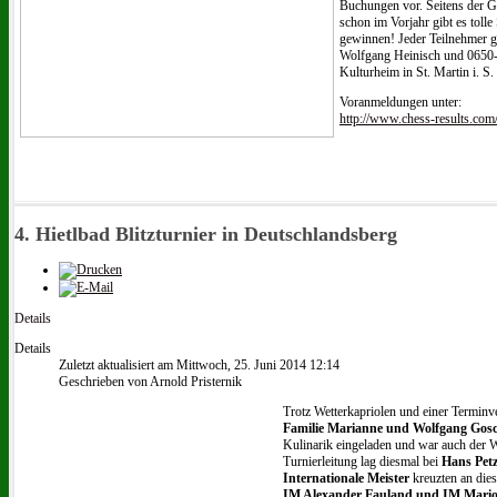
Buchungen vor. Seitens der Ge
schon im Vorjahr gibt es toll
gewinnen! Jeder Teilnehmer g
Wolfgang Heinisch und 0650-5
Kulturheim in St. Martin i. S
Voranmeldungen unter:
http://www.chess-results.co
4. Hietlbad Blitzturnier in Deutschlandsberg
Details
Details
Zuletzt aktualisiert am Mittwoch, 25. Juni 2014 12:14
Geschrieben von Arnold Pristernik
Trotz Wetterkapriolen und einer Terminv
Familie Marianne und Wolfgang Gos
Kulinarik eingeladen und war auch der W
Turnierleitung lag diesmal bei
Hans Pet
Internationale Meister
kreuzten an di
IM Alexander Fauland und IM Mario