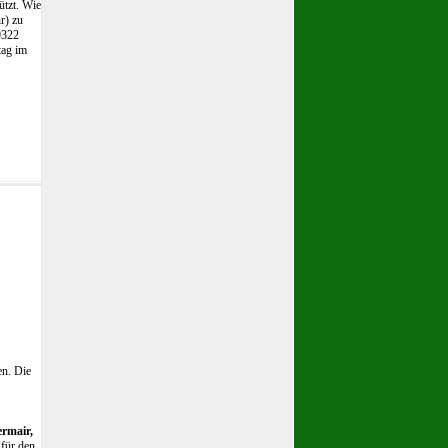
ützt. Wie
r) zu
9322
tag im
en. Die
ermair,
für den