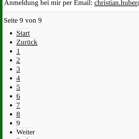
Anmeldung bei mir per Email:
christian.huber
Seite 9 von 9
Start
Zurück
1
2
3
4
5
6
7
8
9
Weiter