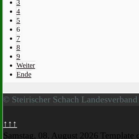
3
4
5
6
7
8
9
Weiter
Ende
© Steirischer Schach Landesverband
↑↑↑
Samstag, 08. August 2026
Template 