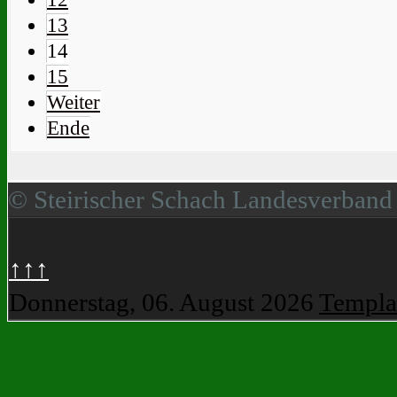
13
14
15
Weiter
Ende
© Steirischer Schach Landesverband
↑↑↑
Donnerstag, 06. August 2026
Templa