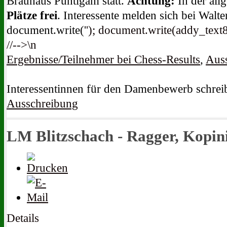
Brauhaus Puntigam statt.
Achtung:
In der all
Plätze frei
. Interessente melden sich b
ei Walte
document.write('
'); document.write(addy_text8
//-->\n
Ergebnisse/Teilnehmer bei Chess-Results
,
Aus
Interessentinnen für den Damenbewerb schre
Ausschreibung
LM Blitzschach - Ragger, Kopini
Details