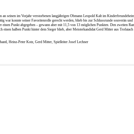
n an seinen im Vorjahr verstorbenen langjährigen Obmann Leopold Kalt im Kinderfreundehei
ätig war konnte seiner Favoritenrolle gerecht werden, blieb bis zur Schlussrunde souverän und
lmer einen Punkt abgegeben – gewann aber mit 11,5 von 13 möglichen Punkten. Den zweiten Ra
ich einen halben Punkt hinter dem Sieger blieb, aber Meisterkandidat Gerd Mitter aus Trofaiach
chantl, Heinz-Peter Kotz, Gerd Mitter, Spielleiter Josef Lechner