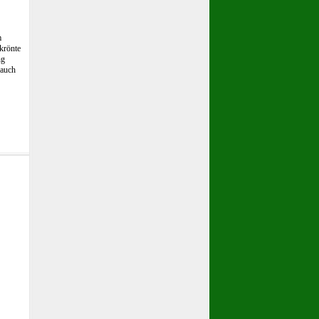
m
 krönte
ng
 auch