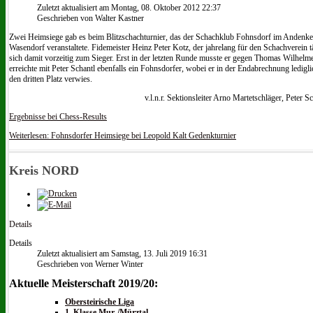
Zuletzt aktualisiert am Montag, 08. Oktober 2012 22:37
Geschrieben von Walter Kastner
Zwei Heimsiege gab es beim Blitzschachturnier, das der Schachklub Fohnsdorf im Andenke
Wasendorf veranstaltete. Fidemeister Heinz Peter Kotz, der jahrelang für den Schachverein t
sich damit vorzeitig zum Sieger. Erst in der letzten Runde musste er gegen Thomas Wilhe
erreichte mit Peter Schantl ebenfalls ein Fohnsdorfer, wobei er in der Endabrechnung ledigl
den dritten Platz verwies.
v.l.n.r. Sektionsleiter Arno Martetschläger, Peter S
Ergebnisse bei Chess-Results
Weiterlesen: Fohnsdorfer Heimsiege bei Leopold Kalt Gedenkturnier
Kreis NORD
Details
Details
Zuletzt aktualisiert am Samstag, 13. Juli 2019 16:31
Geschrieben von Werner Winter
Aktuelle Meisterschaft 2019/20:
Obersteirische Liga
1. Klasse Mur-/Mürztal